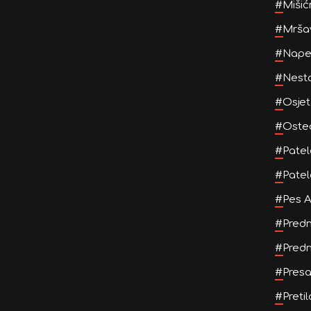
#
Mišić
#
Mršav
#
Napet
#
Nesta
#
Osjet
#
Osteo
#
Patel
#
Patel
#
Pes A
#
Predn
#
Predn
#
Presa
#
Pretil