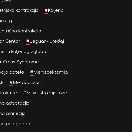
netika
trijska kontrakcija
#
Koljeno
no.org
ntrična kontrakcija
ar Centar
#
Leguar - uređaj
enti koljenog zgloba
r Cross Syndrome
cija patele
#
Meniscektomija
sk
#
Metabolizam
frakture
#
Mišići stražnje lože
na adaptacija
na amnezija
na prilagodba