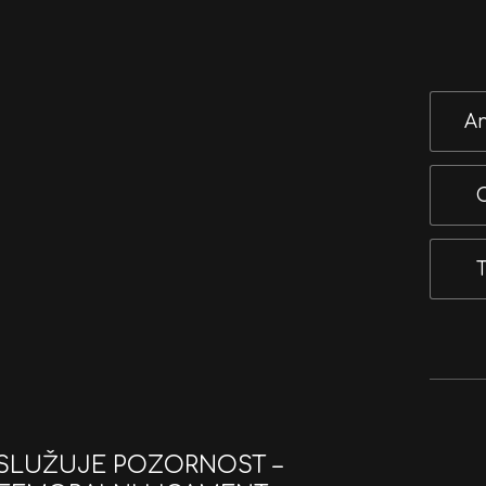
An
O
ASLUŽUJE POZORNOST –