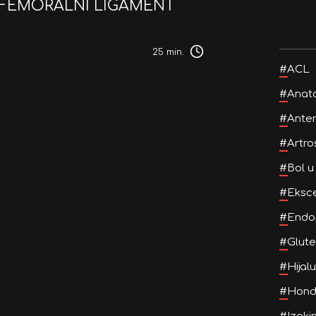
OFEMORALNI LIGAMENT
25 min.
#
ACL
#
Anato
#
Anter
#
Artro
#
Bol u
#
Eksce
#
Endo
#
Glut
#
Hijal
#
Hond