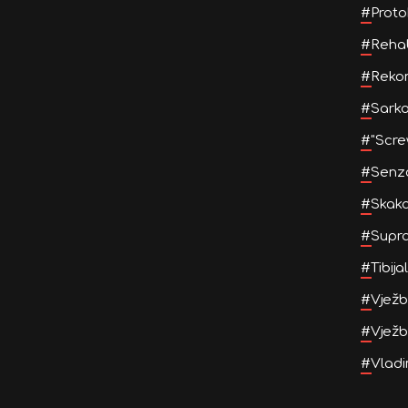
#
Proto
#
Rehab
#
Rekon
#
Sarko
#
"Scr
#
Senz
#
Skaka
#
Supra
#
Tibija
#
Vježb
#
Vježb
#
Vladi