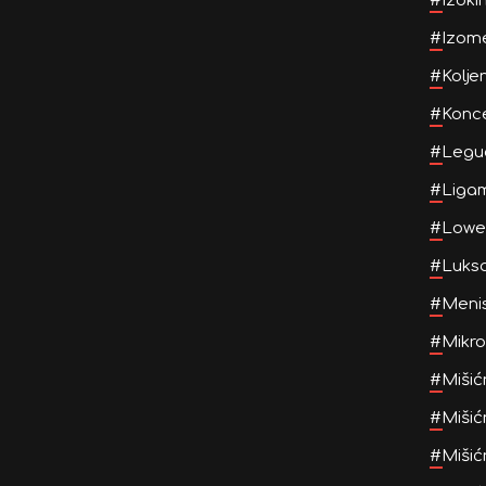
#
Izoki
#
Izome
#
Kolje
#
Konce
#
Legu
#
Ligam
#
Lowe
#
Luksa
#
Meni
#
Mikro
#
Mišić
#
Mišić
#
Mišić