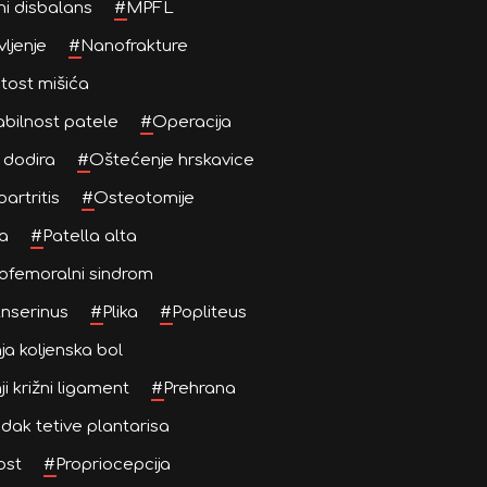
ni disbalans
#
MPFL
ljenje
#
Nanofrakture
ost mišića
bilnost patele
#
Operacija
 dodira
#
Oštećenje hrskavice
artritis
#
Osteotomije
a
#
Patella alta
ofemoralni sindrom
nserinus
#
Plika
#
Popliteus
ja koljenska bol
ji križni ligament
#
Prehrana
dak tetive plantarisa
ost
#
Propriocepcija