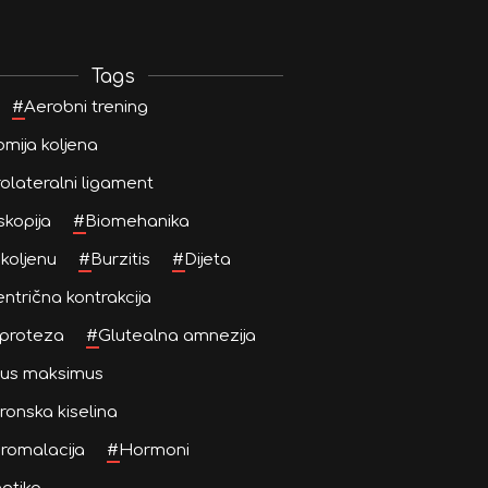
Tags
#
Aerobni trening
mija koljena
olateralni ligament
skopija
#
Biomehanika
 koljenu
#
Burzitis
#
Dijeta
ntrična kontrakcija
proteza
#
Glutealna amnezija
eus maksimus
uronska kiselina
romalacija
#
Hormoni