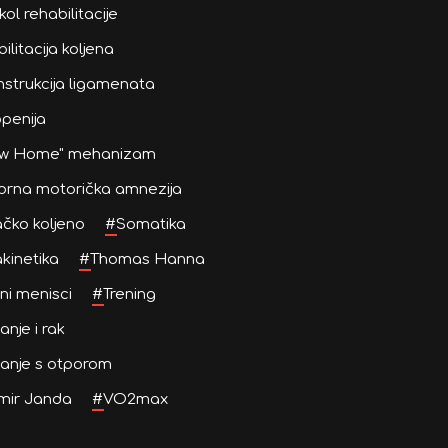
kol rehabilitacije
ilitacija koljena
strukcija ligamenata
penija
ew Home" mehanizam
orna motorička amnezija
čko koljeno
#
Somatika
kinetika
#
Thomas Hanna
lni menisci
#
Trening
anje i rak
anje s otporom
mir Janda
#
VO2max