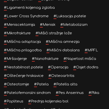
#
Ligamenti koljenog zgloba
#
Lower Cross Syndrome
#
Luksacija patele
#
Meniscektomija
#
Menisk
#
Metabolizam
#
Mikrofrakture
#
Mišići stražnje lože
#
Mišićna adaptacija
#
Mišićna amnezija
#
Mišićna prilagodba
#
Mišićni disbalans
#
MPFL
#
Mršavljenje
#
Nanofrakture
#
Napetost mišića
#
Nestabilnost patele
#
Operacija
#
Osjet dodira
#
Oštećenje hrskavice
#
Osteoartritis
#
Osteotomije
#
Patela
#
Patella alta
#
Patelofemoralni sindrom
#
Pes Anserinus
#
Plika
#
Popliteus
#
Prednja koljenska bol