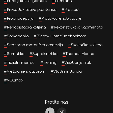
#
Prednji križni ligament
#
Prehrana
#
Presadak tetive plantarisa
#
Pretilost
#
Propriocepcija
#
Protokol rehabilitacije
#
Rehabilitacija koljena
#
Rekonstrukcija ligamenata
#
Sarkopenija
#
"Screw Home" mehanizam
#
Senzorna motorička amnezija
#
Skakačko koljeno
#
Somatika
#
Suprakinetika
#
Thomas Hanna
#
Tibijalni menisci
#
Trening
#
Vježbanje i rak
#
Vježbanje s otporom
#
Vladimir Janda
#
VO2max
Pratite nas