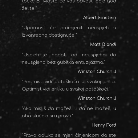
točke B. Mašta će vas odvesti gdje god
želite."
Albert Einstein
"Upornost će promijeniti neuspjeh u
izvanredno dostignuće."
Matt Biondi
"Uspjeh je hodati od neuspjeha do
neuspjeha bez gubitka entuzijazma."
Winston Churchill
"Pesimist vidi poteškoću u svakoj prilici.
Optimist vidi priliku u svakoj poteškoći."
Winston Churchill
“Ako misliš da možeš ili da ne možeš, u
oba slučaja si u pravu.”
Henry Ford
"Prava odluka se mjeri činjenicom da ste