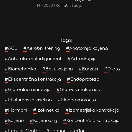
14.7.2020
|
Rehabilitacija
Tags
#
ACL
#
Aerobni trening
#
Anatomija koljena
#
Anterolateralni ligament
#
Artroskopija
#
Biomehanika
#
Bol u koljenu
#
Burzitis
#
Dijeta
#
Ekscentrična kontrakcija
#
Endoproteza
#
Glutealna amnezija
#
Gluteus maksimus
#
Hijaluronska kiselina
#
Hondromalacija
#
Hormoni
#
Izokinetika
#
Izometrijska kontrakcija
#
Koljeno
#
Koljeno.org
#
Koncentrična kontrakcija
#
Leguar Centar
#
Leguar - uređaj